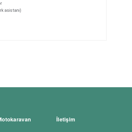
ör
k asistanı)
Motokaravan
İletişim