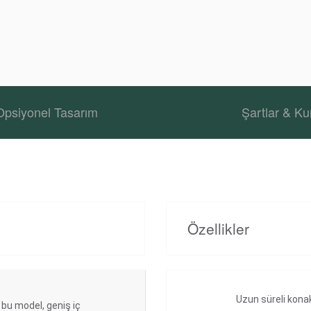
Opsiyonel Tasarım
Şartlar & Kur
Özellikler
Uzun süreli konak
 bu model, geniş iç