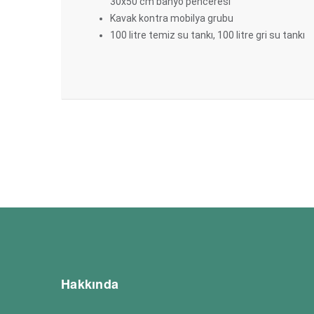
30x50 cm banyo penceresi
Kavak kontra mobilya grubu
100 litre temiz su tankı, 100 litre gri su tankı
Hakkında