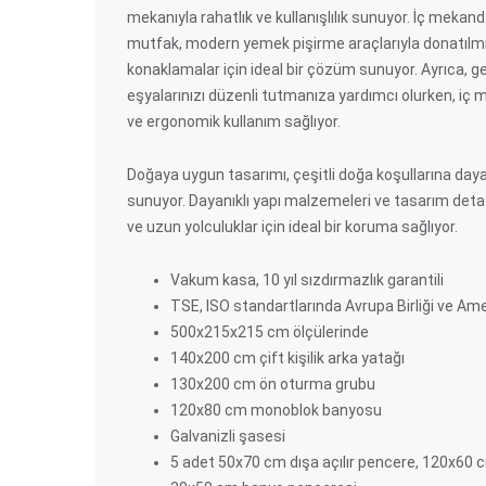
mekanıyla rahatlık ve kullanışlılık sunuyor. İç meka
mutfak, modern yemek pişirme araçlarıyla donatılmış
konaklamalar için ideal bir çözüm sunuyor. Ayrıca, g
eşyalarınızı düzenli tutmanıza yardımcı olurken, iç
ve ergonomik kullanım sağlıyor.
Doğaya uygun tasarımı, çeşitli doğa koşullarına dayanık
sunuyor. Dayanıklı yapı malzemeleri ve tasarım detayl
ve uzun yolculuklar için ideal bir koruma sağlıyor.
Vakum kasa, 10 yıl sızdırmazlık garantili
TSE, ISO standartlarında Avrupa Birliği ve Ame
500x215x215 cm ölçülerinde
140x200 cm çift kişilik arka yatağı
130x200 cm ön oturma grubu
120x80 cm monoblok banyosu
Galvanizli şasesi
5 adet 50x70 cm dışa açılır pencere, 120x60 c