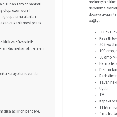
mekanıyla dikkat
nda bulunan tam donanımlı
depolama alanlar
 olup, uzun süreli
doğaya uygun tas
eniş depolama alanları
sağlıyor.
 mekan düzenlemesi pratik
500*215*
Kasetli tu
lılık ve güvenilirlik
205 watt m
arı, dış mekan aktiviteleri
100 amp je
30 amp MPP
Hermatik su
Dizel ortam
rika karayolları uyumlu
Park klima
Tavan heki,
Uydu
TV
Kapaklı oc
11 litre hi
m dışa açılır ön pencere,
4 metre t