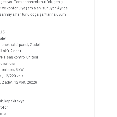
 çekiyor. Tam donanımlı mutfak, geniş
ı ve konforlu yaşam alanı sunuyor. Ayrıca,
arımıyla her türlü doğa şartlarına uyum
215
valet
onokristal panel, 2 adet
ll akü, 2 adet
T şarj kontrol ünitesi
 ısıtıcısı
 ısıtıcısı, 5 kW
sı, 12/220 volt
 2 adet, 12 volt, 28x28
ak, kapaklı evye
drofor
ente