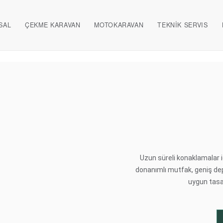
SAL
ÇEKME KARAVAN
MOTOKARAVAN
TEKNİK SERVIS
Uzun süreli konaklamalar i
donanımlı mutfak, geniş dep
uygun tasar