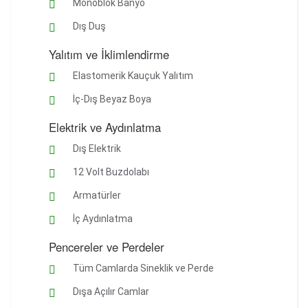
Monoblok Banyo
Dış Duş
Yalıtım ve İklimlendirme
Elastomerik Kauçuk Yalıtım
İç-Dış Beyaz Boya
Elektrik ve Aydınlatma
Dış Elektrik
12 Volt Buzdolabı
Armatürler
İç Aydınlatma
Pencereler ve Perdeler
Tüm Camlarda Sineklik ve Perde
Dışa Açılır Camlar