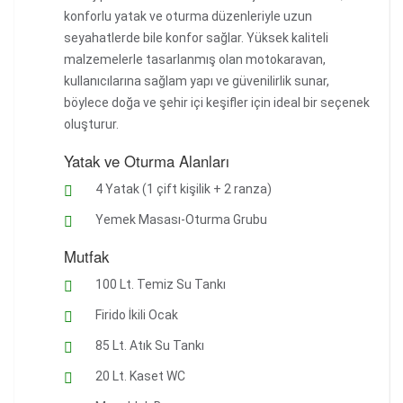
konforlu yatak ve oturma düzenleriyle uzun
seyahatlerde bile konfor sağlar. Yüksek kaliteli
malzemelerle tasarlanmış olan motokaravan,
kullanıcılarına sağlam yapı ve güvenilirlik sunar,
böylece doğa ve şehir içi keşifler için ideal bir seçenek
oluşturur.
Yatak ve Oturma Alanları
4 Yatak (1 çift kişilik + 2 ranza)
Yemek Masası-Oturma Grubu
Mutfak
100 Lt. Temiz Su Tankı
Firido İkili Ocak
85 Lt. Atık Su Tankı
20 Lt. Kaset WC