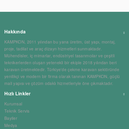
Hakkında
KAMPKON, 2011 yılından bu yana üretim, üst yapı, montaj,
proje, tadilat ve araç dizayn hizmetleri sunmaktadır.
Mühendisler, iç mimarlar, endüstriyel tasarımcılar ve çeşitli
teknikerlerden oluşan yetenekli bir ekiple 2018 yılından beri
karavan üretmektedir. Türkiye'de çekme karavan sektöründe
yenilikçi ve modern bir firma olarak tanınan KAMPKON, güçlü
mali yapısı ve çözüm odaklı hizmetleriyle öne çıkmaktadır.
Hızlı Linkler
Kurumsal
Teknik Servis
Bayiler
Medya