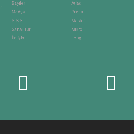
Bayiler
Atlas
ir
Medya
Prens
S.S.S
Master
Sanal Tur
Mikro
İletişim
Long