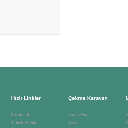
Hızlı Linkler
Çekme Karavan
Kurumsal
Firido Plus
M
Teknik Servis
Maxi
S