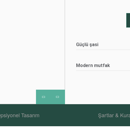
Güçlü şasi
Modern mutfak
psiyonel Tasarım
Şartlar & Kura