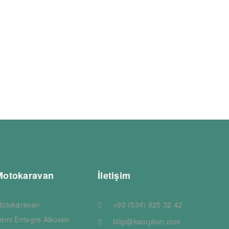
Motokaravan
İletişim
otokaravan
+90 (534) 925 32 42
emi Entegre Alkoven
bilgi@kampkon.com