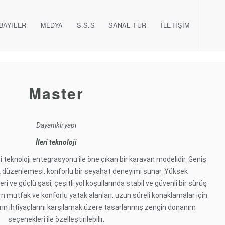
BAYILER
MEDYA
S.S.S
SANAL TUR
İLETİŞİM
Master
Dayanıklı yapı
İleri teknoloji
eri teknoloji entegrasyonu ile öne çıkan bir karavan modelidir. Geniş
 düzenlemesi, konforlu bir seyahat deneyimi sunar. Yüksek
 ve güçlü şasi, çeşitli yol koşullarında stabil ve güvenli bir sürüş
n mutfak ve konforlu yatak alanları, uzun süreli konaklamalar için
ıların ihtiyaçlarını karşılamak üzere tasarlanmış zengin donanım
seçenekleri ile özelleştirilebilir.