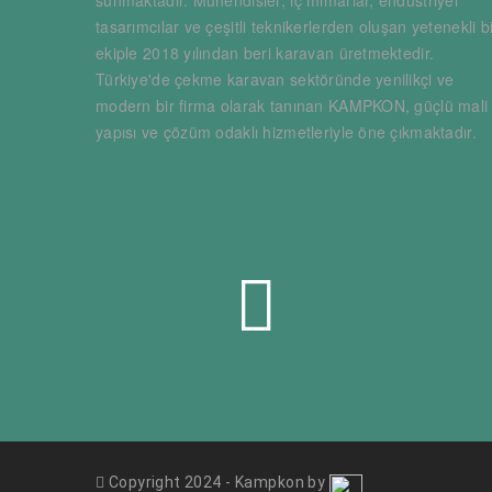
sunmaktadır. Mühendisler, iç mimarlar, endüstriyel
tasarımcılar ve çeşitli teknikerlerden oluşan yetenekli b
ekiple 2018 yılından beri karavan üretmektedir.
Türkiye'de çekme karavan sektöründe yenilikçi ve
modern bir firma olarak tanınan KAMPKON, güçlü mali
yapısı ve çözüm odaklı hizmetleriyle öne çıkmaktadır.
Copyright 2024 - Kampkon by