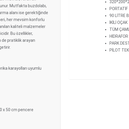
320*200*
unur. Mutfakta buzdolabı,
PORTATİF
turma alanı ise gerektiğinde
90 LİTRE 
leri, her mevsim konforlu
İKİLİ OÇAK
anılan kaliteli malzemeler
TÜM ÇAML
idir. Bu özellikler,
HİDRAFOR
de pratiklik arayan
PARK DEST
tirir.
PİLOT TE
rika karayolları uyumlu
 30 x 50 cm pencere