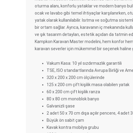
oturma alanı, konforlu yataklar ve modern banyo bul
ocak ve lavabo gibi temel ihtiyaçlar karşılanırken, o
yatak olarak kullanılabilir. Isıtma ve soğutma sistem
bir ortam sağlar. Ayrıca, karavanın iç mekanında kull
ve şık tasarım detayları, estetik açıdan da tatmin edic
Kampkon Karavan Master modelini, hem konfor hem 
karavan severler için mükemmel bir seçenek haline ge
Vakum Kasa: 10 yıl sızdırmazlık garantili
TSE, ISO standartlarında Avrupa Birliği ve Ame
320 x 200 x 200 cm ölçülerinde
125 x 200 cm çift kişilik masa olabilen yatak
60 x 200 cm çift kişilik ranza
80 x 80 cm monoblok banyo
Galvanizli şase
2 adet 50 x 70 cm dışa açılır pencere, 4 adet
Büyük ön sabit çam
Kavak kontra mobilya grubu