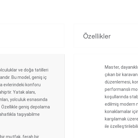
Özellikler
Master, dayanıklı 
culuklar ve doğa tatilleri
çıkan bir karava
andır. Bu model, geniş iç
düzenlemesi, kon
ra evlerindeki konforu
performanslı moto
iptir. Yatak alanı,
koşullarında stab
ları, yolculuk esnasında
edilmiş modern m
 Özellikle geniş depolama
konaklamalar için 
rahatlıkla taşıyabilme
karşılamak üzer
ile özelleştirilebili
bir mutfak, ferah bir