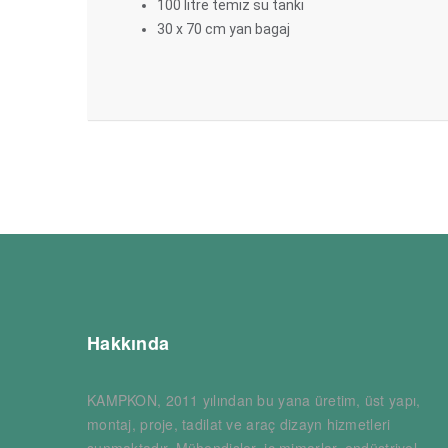
100 litre temiz su tankı
30 x 70 cm yan bagaj
Hakkında
KAMPKON, 2011 yılından bu yana üretim, üst yapı,
montaj, proje, tadilat ve araç dizayn hizmetleri